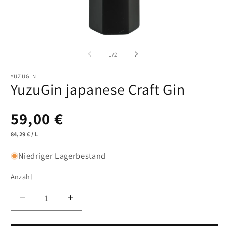
Medien
M
1
2
in
in
von
1
/
2
Modal
M
öffnen
öf
YUZUGIN
YuzuGin japanese Craft Gin
Normaler
59,00 €
GRUNDPREIS
PRO
84,29 €
/
L
Preis
Niedriger Lagerbestand
Anzahl
Verringere
Erhöhe
die
die
Menge
Menge