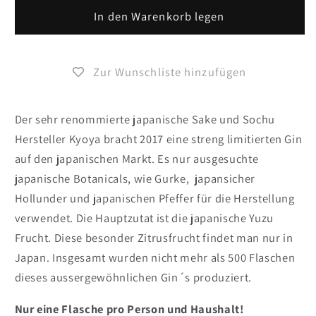
für
In den Warenkorb legen
für
YuzuGin
YuzuGin
japanese
japanese
Craft
Craft
Zur Wunschliste hinzufügen
Gin
Gin
Der sehr renommierte japanische Sake und Sochu
Hersteller Kyoya bracht 2017 eine streng limitierten Gin
auf den japanischen Markt. Es nur ausgesuchte
japanische Botanicals, wie Gurke, japansicher
Hollunder und japanischen Pfeffer für die Herstellung
verwendet. Die Hauptzutat ist die japanische Yuzu
Frucht. Diese besonder Zitrusfrucht findet man nur in
Japan. Insgesamt wurden nicht mehr als 500 Flaschen
dieses aussergewöhnlichen Gin´s produziert.
Nur eine Flasche pro Person und Haushalt!