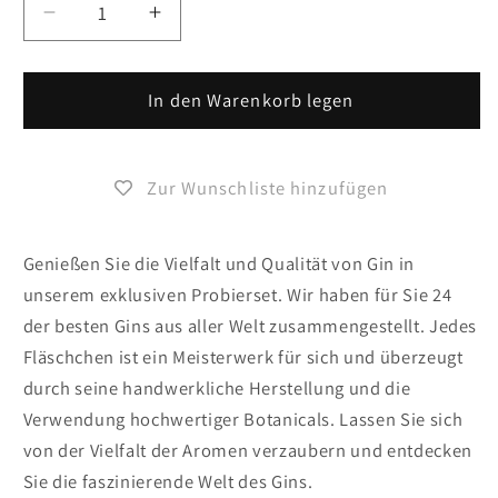
Verringere
Erhöhe
die
die
Menge
Menge
für
In den Warenkorb legen
für
Gin
Gin
Adventskalender
Adventskalender
International
International
Zur Wunschliste hinzufügen
(24
(24
x
x
20ml)
20ml)
Genießen Sie die Vielfalt und Qualität von Gin in
unserem exklusiven Probierset. Wir haben für Sie 24
der besten Gins aus aller Welt zusammengestellt. Jedes
Fläschchen ist ein Meisterwerk für sich und überzeugt
durch seine handwerkliche Herstellung und die
Verwendung hochwertiger Botanicals. Lassen Sie sich
von der Vielfalt der Aromen verzaubern und entdecken
Sie die faszinierende Welt des Gins.