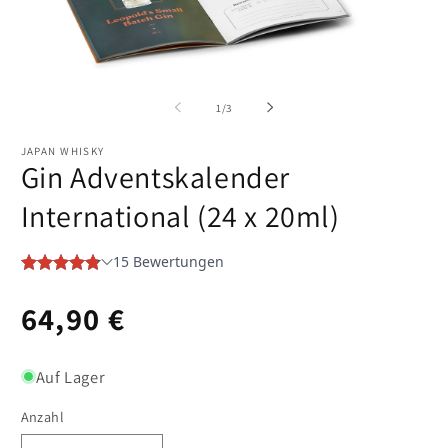
Medien
M
1
2
in
in
von
1
/
3
Modal
M
öffnen
öf
JAPAN WHISKY
Gin Adventskalender
International (24 x 20ml)
Normaler
64,90 €
Preis
Auf Lager
Anzahl