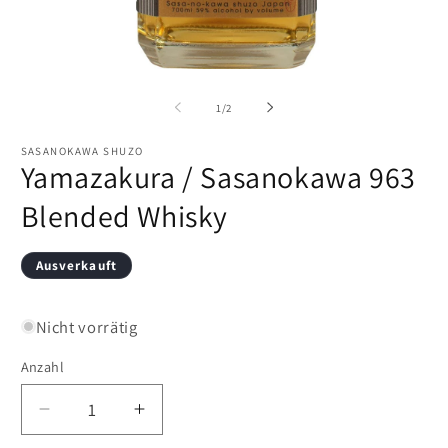
Medien
M
1
2
in
in
von
1
/
2
Modal
M
öffnen
öf
SASANOKAWA SHUZO
Yamazakura / Sasanokawa 963
Blended Whisky
Ausverkauft
Nicht vorrätig
Anzahl
Verringere
Erhöhe
die
die