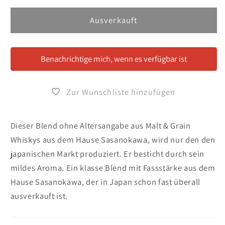
Menge
Menge
für
für
Ausverkauft
Yamazakura
Yamazakura
/
/
Sasanokawa
Sasanokawa
Benachrichtige mich, wenn es verfügbar ist
963
963
Blended
Blended
Whisky
Whisky
Zur Wunschliste hinzufügen
Dieser Blend ohne Altersangabe aus Malt & Grain
Whiskys aus dem Hause Sasanokawa, wird nur den den
japanischen Markt produziert. Er besticht durch sein
mildes Aroma. Ein klasse Blend mit Fassstärke aus dem
Hause Sasanokawa, der in Japan schon fast überall
ausverkauft ist.