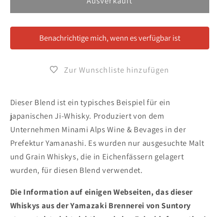
für
für
Ausverkauft
Taka
Taka
Blended
Blended
Whisky
Whisky
Benachrichtige mich, wenn es verfügbar ist
Zur Wunschliste hinzufügen
Dieser Blend ist ein typisches Beispiel für ein
japanischen Ji-Whisky. Produziert von dem
Unternehmen Minami Alps Wine & Bevages in der
Prefektur Yamanashi. Es wurden nur ausgesuchte Malt
und Grain Whiskys, die in Eichenfässern gelagert
wurden, für diesen Blend verwendet.
Die Information auf einigen Webseiten, das dieser
Whiskys aus der Yamazaki Brennerei von Suntory