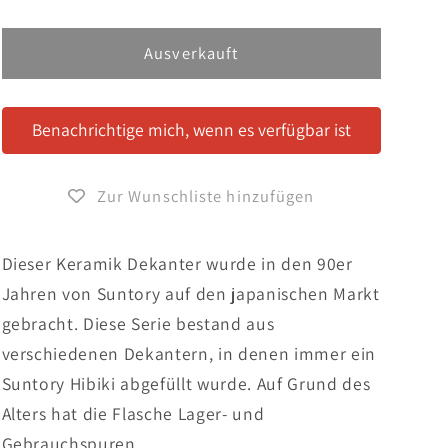
die
die
Menge
Menge
für
für
Ausverkauft
Suntory
Suntory
Hibiki
Hibiki
World
World
Benachrichtige mich, wenn es verfügbar ist
House
House
Bottle
Bottle
&quot;Spain&quot;
&quot;Spain&quot;
Zur Wunschliste hinzufügen
Dieser Keramik Dekanter wurde in den 90er
Jahren von Suntory auf den japanischen Markt
gebracht. Diese Serie bestand aus
verschiedenen Dekantern, in denen immer ein
Suntory Hibiki abgefüllt wurde. Auf Grund des
Alters hat die Flasche Lager- und
Gebrauchspuren.