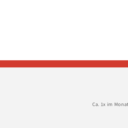
in
Modal
öffnen
Ca. 1x im Mona