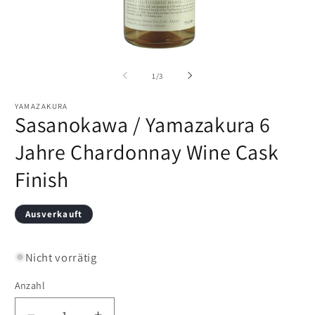
Medien
M
1
2
in
in
von
1
/
3
Modal
M
öffnen
öf
YAMAZAKURA
Sasanokawa / Yamazakura 6
Jahre Chardonnay Wine Cask
Finish
Ausverkauft
Nicht vorrätig
Anzahl