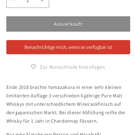
Verringere
Erhöhe
die
die
Menge
Menge
für
für
Ausverkauft
Sasanokawa
Sasanokawa
/
/
Yamazakura
Yamazakura
Benachrichtige mich, wenn es verfügbar ist
6
6
Jahre
Jahre
Chardonnay
Chardonnay
Zur Wunschliste hinzufügen
Wine
Wine
Cask
Cask
Finish
Finish
Ende 2018 brachte Yamazakura in einer sehr kleinen
limitierten Auflage 3 verschieden 6 jährige Pure Malt
Whiskys mit unterschiedlichem Winecaskfinisch auf
den japanischen Markt. Bei dieser Abfüllung reifte der
Whisky für 1 Jahr in Chardonnay Fässern.
Nur eine Flasche pro Person und Haushalt!