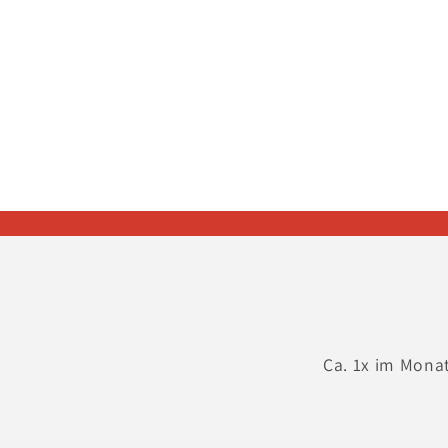
in
Modal
öffnen
Ca. 1x im Mona