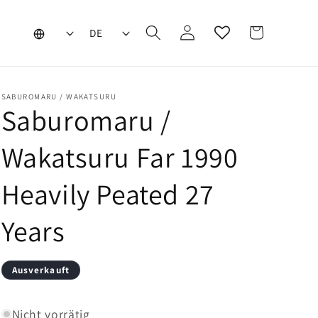
L
S
Warenkorb
Einloggen
DE
a
p
n
r
d
a
SABUROMARU / WAKATSURU
Saburomaru /
/
c
R
h
Wakatsuru Far 1990
e
e
g
Heavily Peated 27
i
Years
o
n
Ausverkauft
Nicht vorrätig