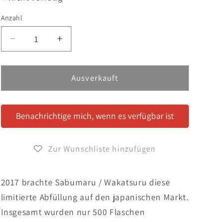
Anzahl
Verringere
Erhöhe
die
die
Menge
Menge
für
für
Ausverkauft
Saburomaru
Saburomaru
/
/
Wakatsuru
Wakatsuru
Benachrichtige mich, wenn es verfügbar ist
Far
Far
1990
1990
Heavily
Heavily
Zur Wunschliste hinzufügen
Peated
Peated
27
27
Years
Years
2017 brachte Sabumaru / Wakatsuru diese
limitierte Abfüllung auf den japanischen Markt.
Insgesamt wurden nur 500 Flaschen