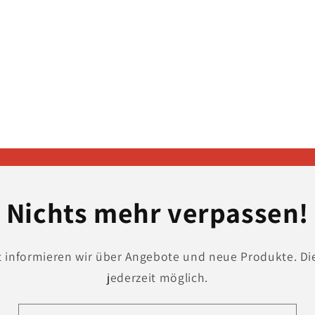
in
Modal
öffnen
Nichts mehr verpassen!
t informieren wir über Angebote und neue Produkte. Di
jederzeit möglich.