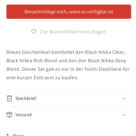
3x
3x
180ml
180ml
Benachrichtige mich, wenn es verfügbar ist
Geschenkset
Geschenkset
Zur Wunschliste hinzufügen
Dieses Geschenkset beinhaltet den Black Nikka Clear,
Black Nikka Rich Blend und den den Black Nikka Deep
Blend. Dieses Set gab es nur in der Yoichi Destillerie für
eine kurzen Zeitraum zu kaufen.
Steckbrief
Versand
Share