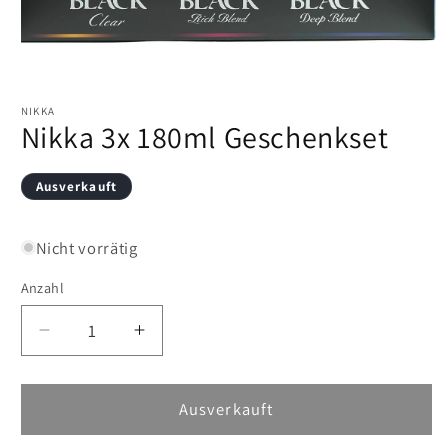
Medien
1
in
NIKKA
Nikka 3x 180ml Geschenkset
Modal
öffnen
Ausverkauft
Nicht vorrätig
Anzahl
Verringere
Erhöhe
die
die
Menge
Menge
für
für
Ausverkauft
Nikka
Nikka