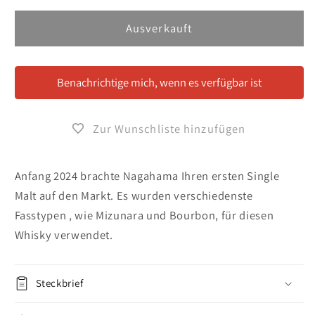
Menge
Menge
für
für
Ausverkauft
Nagahama
Nagahama
Single
Single
Malt
Malt
Benachrichtige mich, wenn es verfügbar ist
Third
Third
Batch
Batch
Zur Wunschliste hinzufügen
Anfang 2024 brachte Nagahama Ihren ersten Single
Malt auf den Markt. Es wurden verschiedenste
Fasstypen , wie Mizunara und Bourbon, für diesen
Whisky verwendet.
Steckbrief