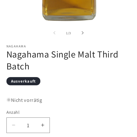
Medien
M
1
2
in
in
von
1
/
3
Modal
M
öffnen
öf
NAGAHAMA
Nagahama Single Malt Third
Batch
Ausverkauft
Nicht vorrätig
Anzahl
Verringere
Erhöhe
die
die