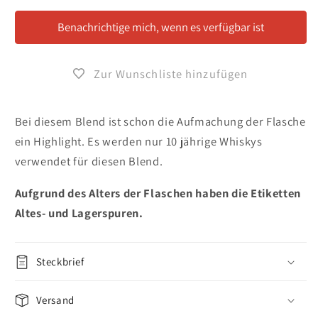
Crystal
Crystal
Whisky
Whisky
Benachrichtige mich, wenn es verfügbar ist
1440ml
1440ml
Zur Wunschliste hinzufügen
Bei diesem Blend ist schon die Aufmachung der Flasche
ein Highlight. Es werden nur 10 jährige Whiskys
verwendet für diesen Blend.
Aufgrund des Alters der Flaschen haben die Etiketten
Altes- und Lagerspuren.
Steckbrief
Versand