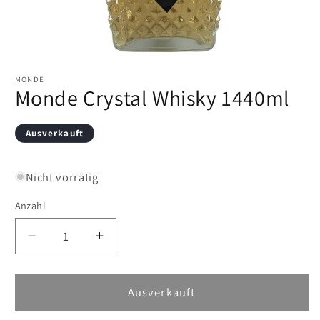
Medien
1
in
MONDE
Monde Crystal Whisky 1440ml
Modal
öffnen
Ausverkauft
Nicht vorrätig
Anzahl
Verringere
Erhöhe
die
die
Menge
Menge
für
für
Ausverkauft
Monde
Monde