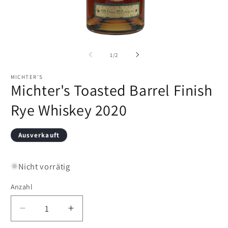
Medien
M
1
2
in
in
von
1
/
2
Modal
M
öffnen
öf
MICHTER'S
Michter's Toasted Barrel Finish
Rye Whiskey 2020
Ausverkauft
Nicht vorrätig
Anzahl
Verringere
Erhöhe
die
die