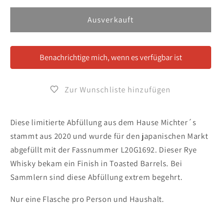
Menge
Menge
für
für
Ausverkauft
Michter&#39;s
Michter&#39;s
Toasted
Toasted
Barrel
Barrel
Benachrichtige mich, wenn es verfügbar ist
Finish
Finish
Rye
Rye
Whiskey
Whiskey
Zur Wunschliste hinzufügen
2020
2020
Diese limitierte Abfüllung aus dem Hause Michter´s
stammt aus 2020 und wurde für den japanischen Markt
abgefüllt mit der Fassnummer L20G1692. Dieser Rye
Whisky bekam ein Finish in Toasted Barrels. Bei
Sammlern sind diese Abfüllung extrem begehrt.
Nur eine Flasche pro Person und Haushalt.