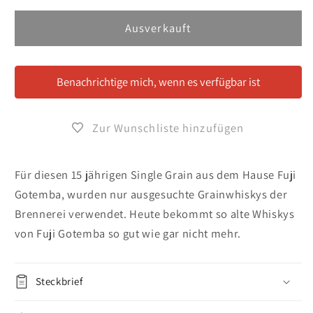
Menge
Menge
für
für
Ausverkauft
Kirin
Kirin
Fuji
Fuji
Gotemba
Gotemba
Benachrichtige mich, wenn es verfügbar ist
Single
Single
Grain
Grain
15
15
Zur Wunschliste hinzufügen
Years
Years
Für diesen 15 jährigen Single Grain aus dem Hause Fuji
Gotemba, wurden nur ausgesuchte Grainwhiskys der
Brennerei verwendet. Heute bekommt so alte Whiskys
von Fuji Gotemba so gut wie gar nicht mehr.
Steckbrief