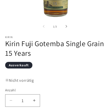
Medien
M
1
2
in
in
von
1
/
3
Modal
M
öffnen
öf
KIRIN
Kirin Fuji Gotemba Single Grain
15 Years
Ausverkauft
Nicht vorrätig
Anzahl
Verringere
Erhöhe
die
die