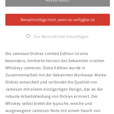
Jameson
Jameson
Dickies
Dickies
Limited
Limited
Benachrichtige mich, wenn es verfügbar ist
Edition
Edition
Zur Wunschliste hinzufügen
Die Jameson Dickies Limited Edition ist eine
besondere, limitierte Version des bekannten irischen
Whiskeys Jameson. Diese Edition wurde in
Zusammenarbeit mit der bekannten Workwear-Marke
Dickies entwickelt und verbindet die Qualität von
Jameson mit einem einzigartigen Design, das an die
robuste Arbeitskleidung von Dickies erinnert. Der
Whiskey selbst bietet die typische, weiche und
ausgewogene Jameson-Note mit einem Hauch von