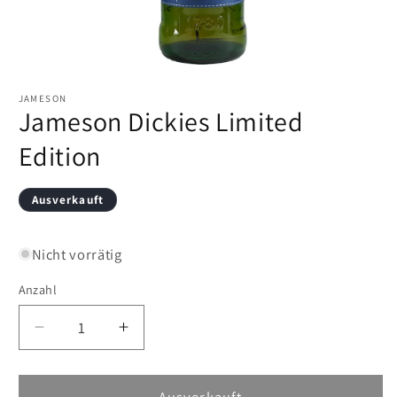
Medien
1
in
JAMESON
Jameson Dickies Limited
Modal
öffnen
Edition
Ausverkauft
Nicht vorrätig
Anzahl
Verringere
Erhöhe
die
die
Menge
Menge
für
für
Ausverkauft