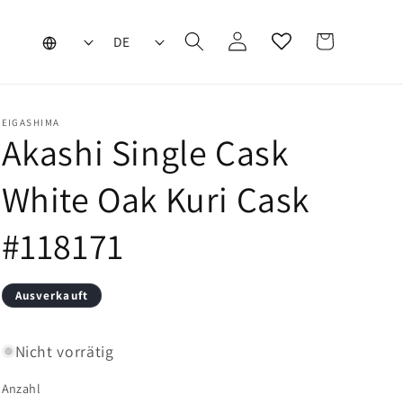
L
S
Warenkorb
Einloggen
DE
a
p
n
r
d
a
EIGASHIMA
Akashi Single Cask
/
c
R
h
White Oak Kuri Cask
e
e
g
#118171
i
o
Ausverkauft
n
Nicht vorrätig
Anzahl