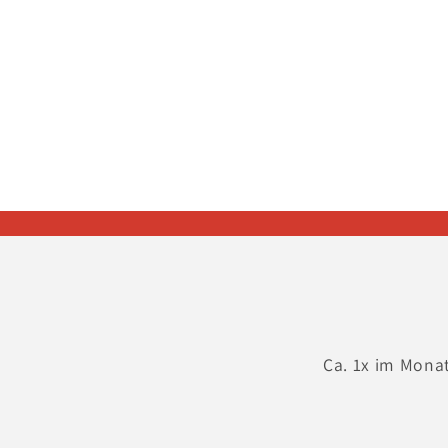
in
Modal
öffnen
Ca. 1x im Mona