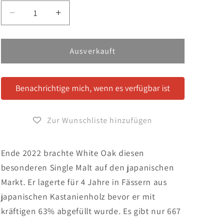
Verringere
Erhöhe
die
die
Menge
Menge
für
für
Ausverkauft
Akashi
Akashi
Single
Single
Cask
Cask
Benachrichtige mich, wenn es verfügbar ist
White
White
Oak
Oak
Kuri
Kuri
Zur Wunschliste hinzufügen
Cask
Cask
#118171
#118171
Ende 2022 brachte White Oak diesen
besonderen Single Malt auf den japanischen
Markt. Er lagerte für 4 Jahre in Fässern aus
japanischen Kastanienholz bevor er mit
kräftigen 63% abgefüllt wurde. Es gibt nur 667