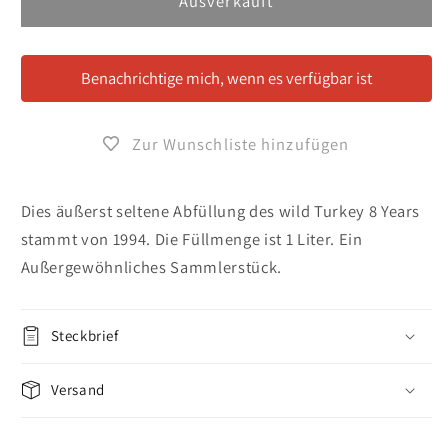
für
für
Ausverkauft
Wild
Wild
Turkey
Turkey
8
8
Benachrichtige mich, wenn es verfügbar ist
Jahre
Jahre
1994
1994
1
1
Zur Wunschliste hinzufügen
Liter
Liter
Dies äußerst seltene Abfüllung des wild Turkey 8 Years
stammt von 1994. Die Füllmenge ist 1 Liter. Ein
Außergewöhnliches Sammlerstück.
Steckbrief
Versand