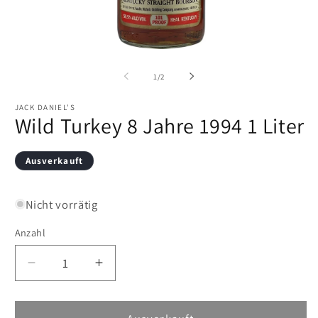
Medien
M
1
2
in
in
von
1
/
2
Modal
M
öffnen
öf
JACK DANIEL'S
Wild Turkey 8 Jahre 1994 1 Liter
Ausverkauft
Nicht vorrätig
Anzahl
Verringere
Erhöhe
die
die
Menge
Menge