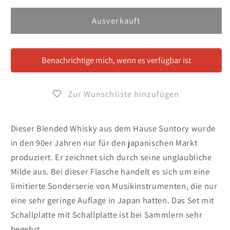
Menge
Menge
für
für
Ausverkauft
Suntory
Suntory
Silky
Silky
Musical
Musical
Benachrichtige mich, wenn es verfügbar ist
Edition
Edition
Set
Set
Zur Wunschliste hinzufügen
Dieser Blended Whisky aus dem Hause Suntory wurde
in den 90er Jahren nur für den japanischen Markt
produziert. Er zeichnet sich durch seine unglaubliche
Milde aus. Bei dieser Flasche handelt es sich um eine
limitierte Sonderserie von Musikinstrumenten, die nur
eine sehr geringe Auflage in Japan hatten. Das Set mit
Schallplatte mit Schallplatte ist bei Sammlern sehr
begehrt.