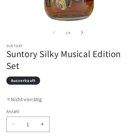
Medien
M
1
2
in
in
von
1
/
4
Modal
M
öffnen
öf
SUNTORY
Suntory Silky Musical Edition
Set
Ausverkauft
Nicht vorrätig
Anzahl
Verringere
Erhöhe
die
die